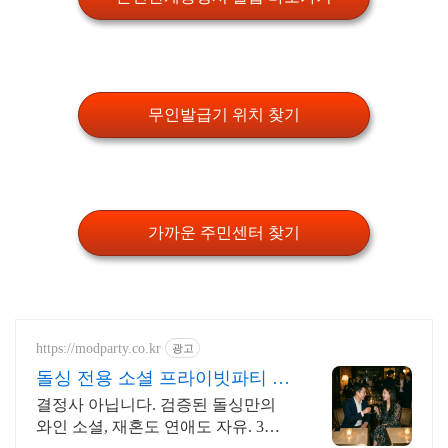
무인발급기 위치 찾기
가까운 주민센터 찾기
https://modparty.co.kr
광고
돌싱 전용 소셜 프라이빗파티 통
대관으로 프라이빗한 파티
결정사 아닙니다. 검증된 돌싱만의
와인 소셜, 재혼도 연애도 자유. 3주,