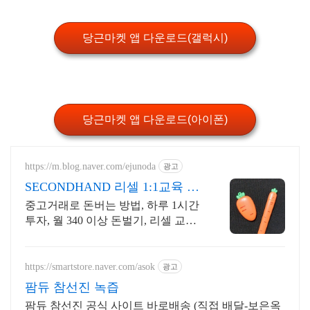
당근마켓 앱 다운로드(갤럭시)
당근마켓 앱 다운로드(아이폰)
https://m.blog.naver.com/ejunoda
광고
SECONDHAND 리셀 1:1교육 하
루 3시간 완성
중고거래로 돈버는 방법, 하루 1시간
투자, 월 340 이상 돈벌기, 리셀 교육 /
전국 49명 교육후 활동 중 / 전업 또는
부업 가능
https://smartstore.naver.com/asok
광고
팜듀 참선진 녹즙
팜듀 참선진 공식 사이트 바로배송 (직접 배달-보은옥