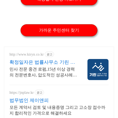
가까운 주민센터 찾기
http://www.kiryn.co.kr
광고
확정일자은 법률사무소 기린 민
사소송 수많은 승소사례
민사 전문 중견 로펌,15년 이상 경력
의 전문변호사, 압도적인 성공사례
증거와 절차가 승패를 결정합니다.
실력으로 증명된 로펌 법률사무소 기
린입니다.
https://jnplaw.kr
광고
법무법인 제이앤피
모든 계약서 검토 및 내용증명 그리고 고소장 접수까
지 합리적인 가격으로 해결하세요