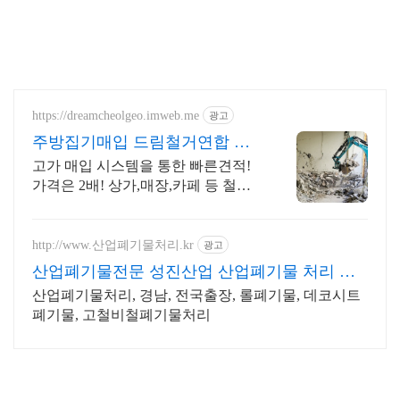
https://dreamcheolgeo.imweb.me
광고
주방집기매입 드림철거연합 주
방집기매입전문
고가 매입 시스템을 통한 빠른견적!
가격은 2배! 상가,매장,카페 등 철거
전문 소상공인 폐업지원금 철거 신
청!
http://www.산업폐기물처리.kr
광고
산업폐기물전문 성진산업 산업폐기물 처리 전
문업체
산업폐기물처리, 경남, 전국출장, 롤폐기물, 데코시트
폐기물, 고철비철폐기물처리